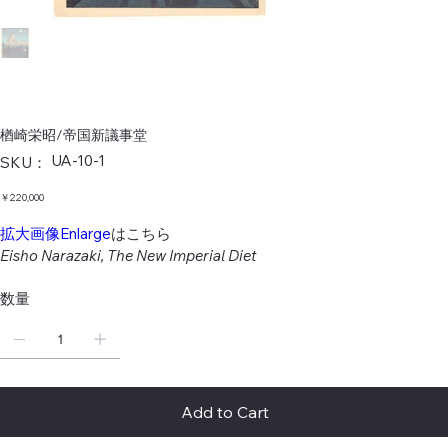
楢崎栄昭/帝国新議事堂
SKU：
UA-10-1
SKU：
UA-
10-
1
価
￥220,000
格
拡大画像Enlarge
はこちら
Eisho Narazaki, The New Imperial Diet
数量
Add to Cart