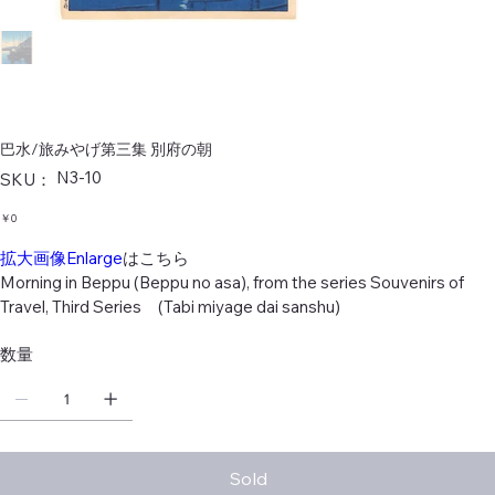
巴水/旅みやげ第三集 別府の朝
SKU：
N3-10
SKU：
N3-
10
価
￥0
格
拡大画像Enlarge
はこちら
Morning in Beppu (Beppu no asa), from the series Souvenirs of
Travel, Third Series (Tabi miyage dai sanshu)
数量
Sold