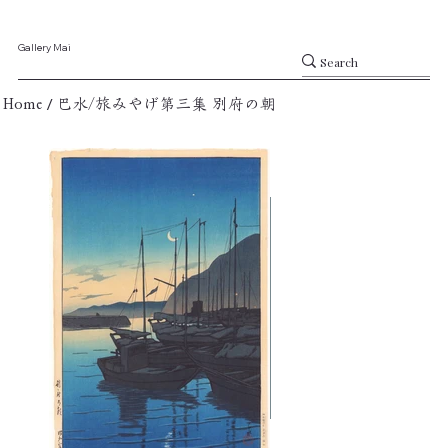
Gallery Mai
/
Home
巴水/旅みやげ第三集 別府の朝