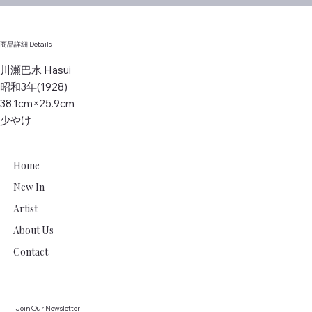
商品詳細 Details
川瀬巴水 Hasui
昭和3年(1928)
38.1cm×25.9cm
少やけ
Home
New In
Artist
About Us
Contact
Join Our Newsletter