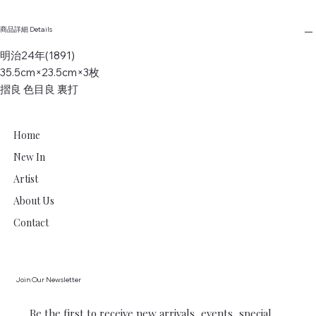
商品詳細 Details
明治24年(1891)
35.5cm×23.5cm×3枚
摺良 色目良 裏打
Home
New In
Artist
About Us
Contact
Join Our Newsletter
Be the first to receive new arrivals, events, special 