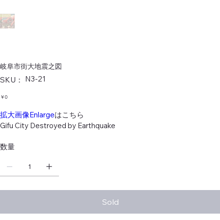
岐阜市街大地震之図
SKU：
N3-21
SKU：
N3-
21
価
￥0
格
拡大画像Enlarge
はこちら
Gifu City Destroyed by Earthquake
数量
Sold