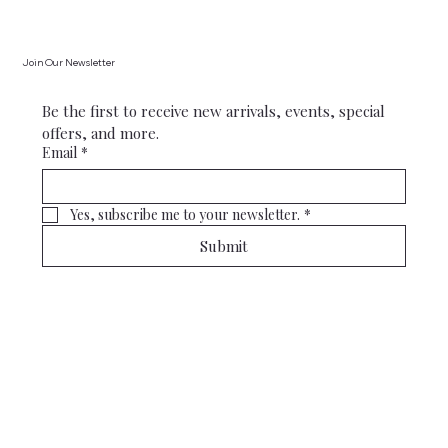
Join Our Newsletter
Be the first to receive new arrivals, events, special 
offers, and more.
Email
*
Yes, subscribe me to your newsletter.
*
Submit
Gallery Mai