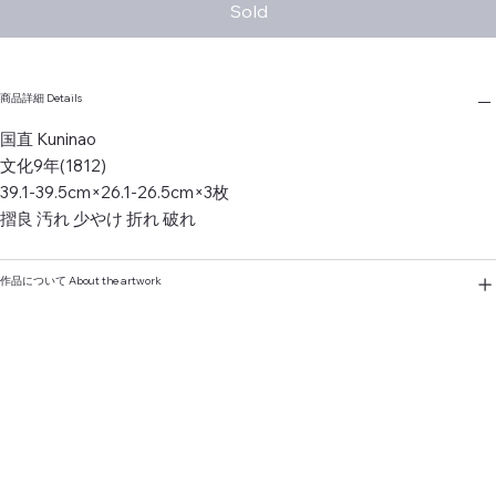
Sold
商品詳細 Details
国直 Kuninao
文化9年(1812)
39.1-39.5cm×26.1-26.5cm×3枚
摺良 汚れ 少やけ 折れ 破れ
作品について About the artwork
Home
New In
Artist
About Us
Contact