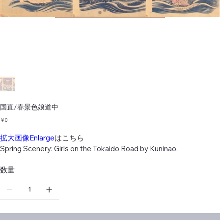
国直/春景色娘道中
価
￥0
格
拡大画像Enlarge
はこちら
Spring Scenery: Girls on the Tokaido Road by Kuninao.
数量