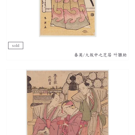
sold
春英/大坂中之芝居 叶雛助