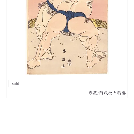
sold
春英/阿武松と稲妻