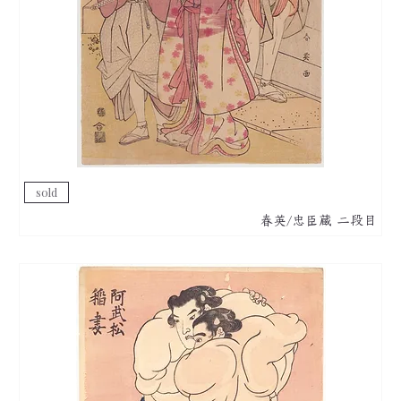
sold
春英/忠臣蔵 二段目