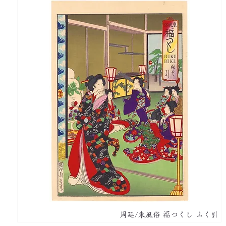
周延/東風俗 福つくし ふく引