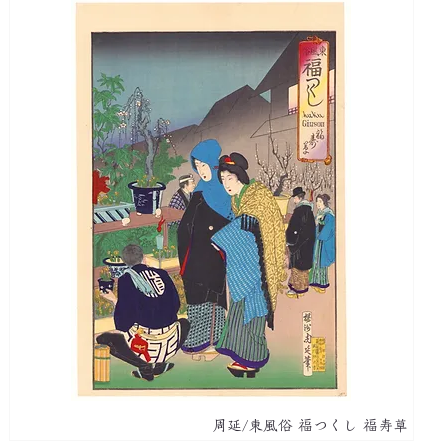
周延/東風俗 福つくし 福寿草