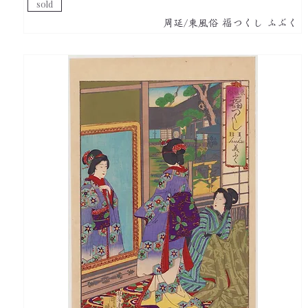
sold
周延/東風俗 福つくし ふぶく