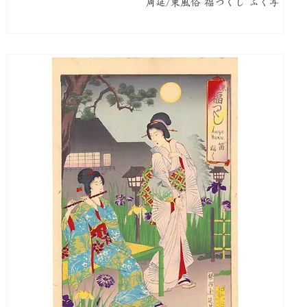
周延/東風俗 福つくし ふく写