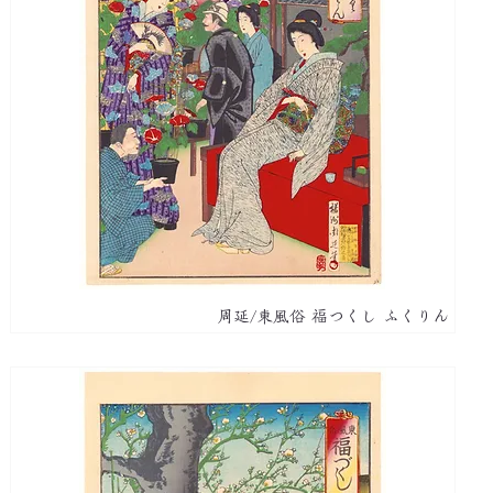
周延/東風俗 福つくし ふくりん