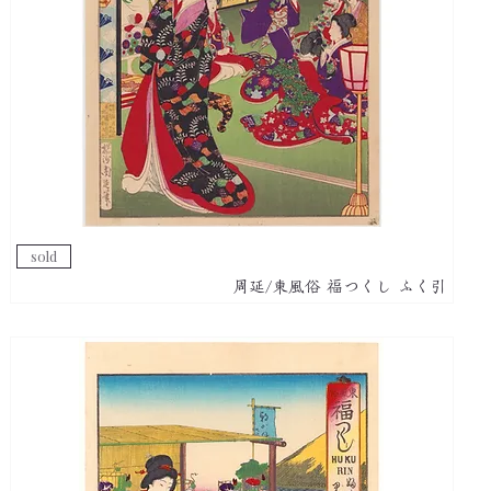
sold
周延/東風俗 福つくし ふく引