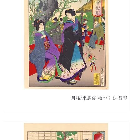
周延/東風俗 福つくし 馥郁