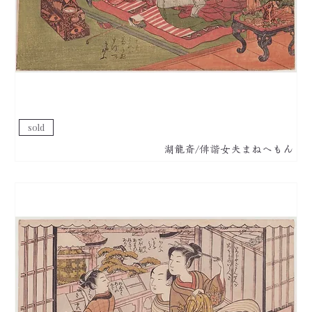
sold
湖龍斎/俳諧女夫まねへもん