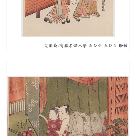
湖龍斎/青楼名婦八景 ゑひや ゑびら 晩鐘