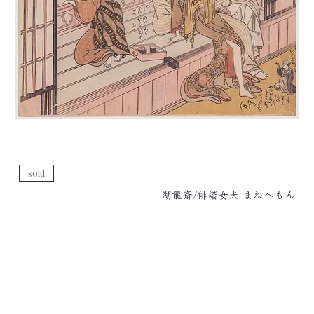
sold
湖龍斎/俳諧女夫 まねへもん